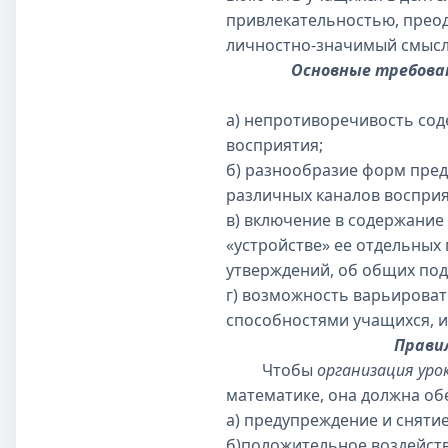
привлекательностью, преод
личностно-значимый смысл
Основные требова
а) непротиворечивость соде
восприятия;
б) разнообразие форм пре
различных каналов воспри
в) включение в содержание
«устройстве» ее отдельных
утверждений, об общих подх
г) возможность варьироват
способностями учащихся, и
Прави
Чтобы
организация ур
математике, она должна об
а) предупреждение и сняти
б)положительное воздейств