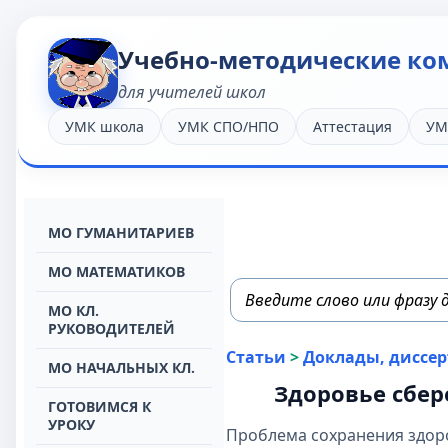
Учебно-методические ко
для учителей школ
УМК школа
УМК СПО/НПО
Аттестация
УМ
МО ГУМАНИТАРИЕВ
МО МАТЕМАТИКОВ
МО КЛ.
РУКОВОДИТЕЛЕЙ
Статьи
>
Доклады, диссе
МО НАЧАЛЬНЫХ КЛ.
Здоровье сбер
ГОТОВИМСЯ К
УРОКУ
Проблема сохранения здоро