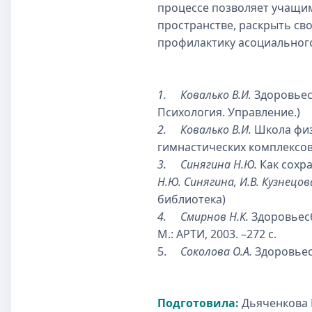
процессе позволяет учащи
пространстве, раскрыть св
профилактику асоциальног
1. Ковалько В.И.
Здоровьесб
Психология. Управление.)
2. Ковалько В.И.
Школа физ
гимнастических комплексов, 
3. Синягина Н.Ю.
Как сохра
Н.Ю. Синягина, И.В. Кузнецов
библиотека)
4.
Смирнов Н.К.
Здоровьесб
М.: АРТИ, 2003. –272 с.
5.
Соколова О.А.
Здоровьес
Подготовила:
Дьяченкова 