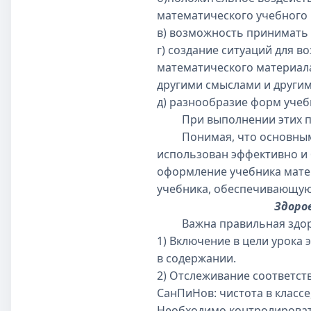
математического учебного 
в) возможность принимать
г) создание ситуаций для 
математического материала
другими смыслами и други
д) разнообразие форм учеб
При выполнении этих пунк
Понимая, что основным ср
использован эффективно и
оформление учебника матем
учебника, обеспечивающую
Здоро
Важна правильная здоров
1) Включение в цели урока 
в содержании.
2) Отслеживание соответст
СанПиНов: чистота в класс
Необходимо контролировать