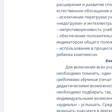
расширение и развитие спо
естественное обогащение и
– исключение перегрузки 
«недогрузки» и интеллектуа
– непротиворечивость уче
– обеспечение положитель
индикатором общего полож
– использование в процесс
ребенка комплексно.
Ка
Для включения всех учащи
необходимо помнить: один 
средствами обучения
(печат
дидактическими возможнос
необходимо подбирать так, 
индивидуальными возможнос
«аудиалы» – услышать. Сре
включать учащихся в деят