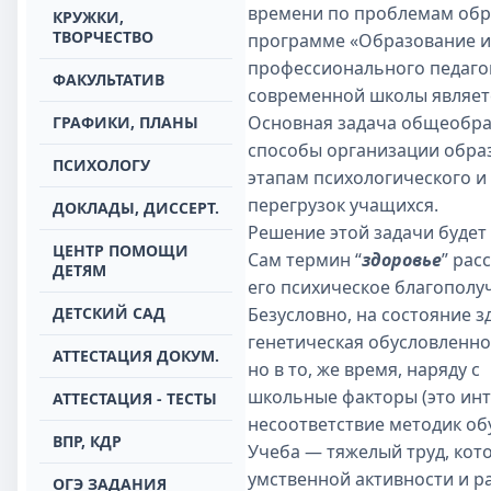
времени по проблемам обра
КРУЖКИ,
ТВОРЧЕСТВО
программе «Образование и 
профессионального педаго
ФАКУЛЬТАТИВ
современной школы являет
Основная задача общеобраз
ГРАФИКИ, ПЛАНЫ
способы организации образ
ПСИХОЛОГУ
этапам психологического и
перегрузок учащихся.
ДОКЛАДЫ, ДИССЕРТ.
Решение этой задачи будет
ЦЕНТР ПОМОЩИ
Сам термин “
здоровье
” рас
ДЕТЯМ
его психическое благополуч
ДЕТСКИЙ САД
Безусловно, на состояние 
генетическая обусловленно
АТТЕСТАЦИЯ ДОКУМ.
но в то, же время, наряду с
э
школьные факторы (это инт
АТТЕСТАЦИЯ - ТЕСТЫ
несоответствие методик об
ВПР, КДР
Учеба — тяжелый труд, ко
умственной активности и р
ОГЭ ЗАДАНИЯ