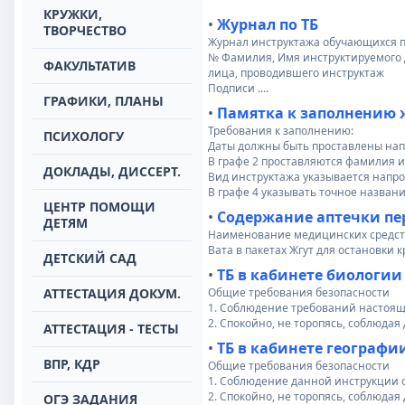
КРУЖКИ,
•
Журнал по ТБ
ТВОРЧЕСТВО
Журнал инструктажа обучающихся п
№ Фамилия, Имя инструктируемого 
ФАКУЛЬТАТИВ
лица, проводившего инструктаж
Подписи ....
ГРАФИКИ, ПЛАНЫ
•
Памятка к заполнению 
Требования к заполнению:
ПСИХОЛОГУ
Даты должны быть проставлены нап
В графе 2 проставляются фамилия 
ДОКЛАДЫ, ДИССЕРТ.
Вид инструктажа указывается напро
В графе 4 указывать точное назван
ЦЕНТР ПОМОЩИ
•
Содержание аптечки п
ДЕТЯМ
Наименование медицинских средст
Вата в пакетах Жгут для остановки 
ДЕТСКИЙ САД
•
ТБ в кабинете биологии
АТТЕСТАЦИЯ ДОКУМ.
Общие требования безопасности
1. Соблюдение требований настоящ
2. Спокойно, не торопясь, соблюдая 
АТТЕСТАЦИЯ - ТЕСТЫ
•
ТБ в кабинете географи
ВПР, КДР
Общие требования безопасности
1. Соблюдение данной инструкции 
2. Спокойно, не торопясь, соблюдая
ОГЭ ЗАДАНИЯ