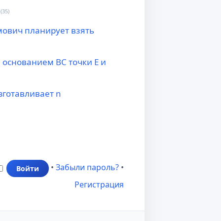
(35)
мович планирует взять
 основанием BC точки E и
зготавливает n
•
Забыли пароль?
•
Регистрация