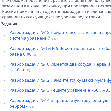
ЕГЭ поможет обеспечить равные условия при поступле
экзаменов в школе, поскольку при проведении этих эк
России применяются однотипные задания и единая шк
сравнивать всех учащихся по уровню подготовки.
Задания
Разбор задачи №18 Найдите все значения a , пр
•
система уравнений
(36)
Разбор задачи №4 и №5 Вероятность того, что б
•
равна 0,08
(35)
Разбор задачи №10 Имеется два сосуда. Первый с
•
— 10 кг
(35)
•
Разбор задачи №12 Найдите точку максимума ф
•
Разбор задачи №13 Решите уравнение 750 𝑐𝑜𝑠3𝑥
Разбор задачи №14 В правильную треугольную 
•
ребром 4
(35)