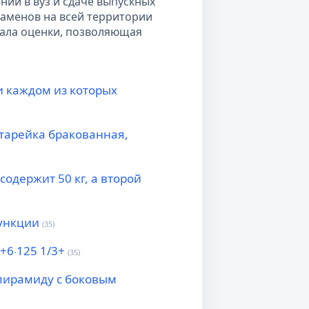
нии в вуз и сдаче выпускных
заменов на всей территории
ала оценки, позволяющая
и каждом из которых
атарейка бракованная,
одержит 50 кг, а второй
ункции
(35)
 +6⋅125 1/3+
(35)
пирамиду с боковым