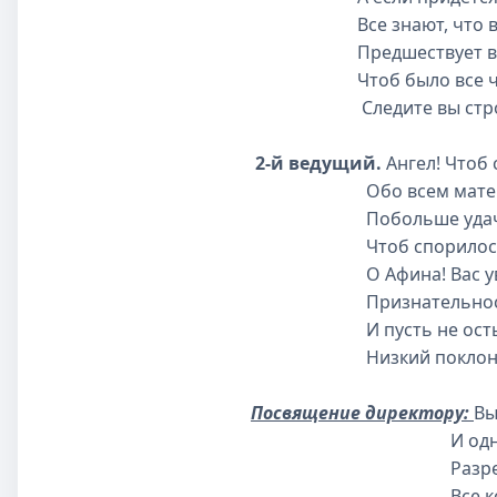
Все знают, что всем 
Предшествует ваша, 
Чтоб было все чисто 
Следите вы строго з
2-й ведущий.
Ангел! Чтоб
Обо всем материнск
Побольше удач вам, 
Чтоб спорилось дело
О Афина! Вас ува
Признательность св
И пусть не остынет в
Низкий поклон вам о
Посвящение директору:
Вы
И одним своим
Разрешить бер
Все конфликты