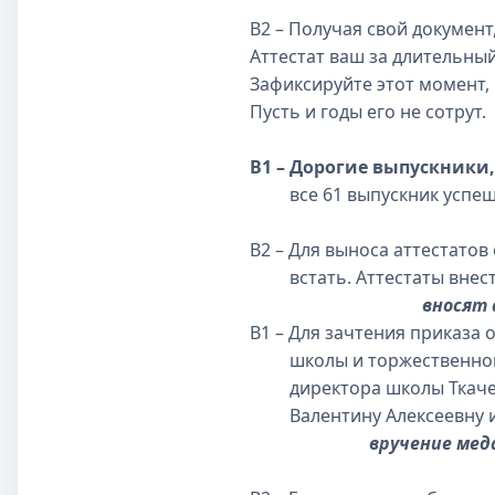
В2 – Получая свой документ
Аттестат ваш за длительный
Зафиксируйте этот момент,
Пусть и годы его не сотрут.
В1 – Дорогие выпускники
все 61 выпускник успешно
В2 – Для выноса аттестато
встать. Аттестаты внест
вносят
В1 – Для зачтения приказа
школы и торжественного 
директора школы Ткачеву
Валентину Алексеевну и Е
вручение медалей,