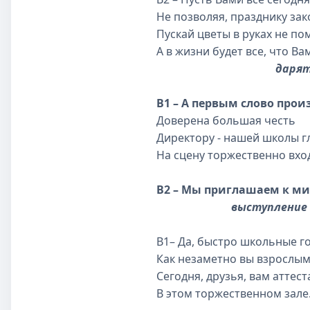
Не позволяя, празднику зак
Пускай цветы в руках не п
А в жизни будет все, что Ва
дарят
В1 – А первым слово прои
Доверена большая честь
Директору - нашей школы г
На сцену торжественно вхо
В2 – Мы приглашаем к
выступление
В1– Да, быстро школьные го
Как незаметно вы взрослым
Сегодня, друзья, вам аттес
В этом торжественном зале