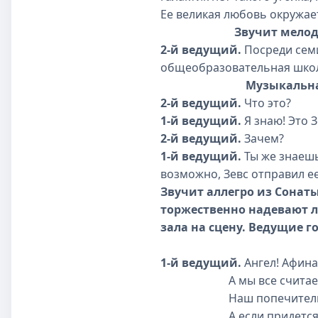
Ее великая любовь окружа­е
Звучит мелодия 3. Но
2-й ведущий.
Посреди семи
общеобразовательная школа
Музыкальная заста
2-й ведущий.
Что это?
1-й ведущий.
Я знаю! Это 
2-й ведущий.
Зачем?
1-й ведущий.
Ты же знаешь
возможно, Зевс отправил ее
Звучит аллегро из Сонаты
торжественно надевают л
зала на сцену. Ведущие г
1-й ведущий.
Ангел! Афина!
А мы все считаем: в
Наш попечитель и н
А если придется, то 