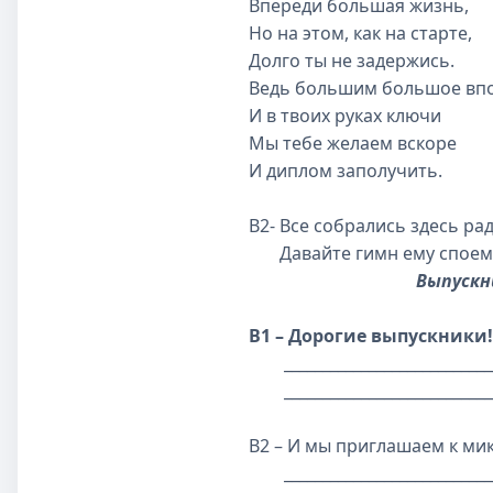
Впереди большая жизнь,
Но на этом, как на старте,
Долго ты не задержись.
Ведь большим большое вп
И в твоих руках ключи
Мы тебе желаем вскоре
И диплом заполучить.
В2- Все собрались здесь ра
Давайте гимн ему споем,
Выпускн
В1 – Дорогие выпускники!
_____________________________
_____________________________
В2 – И мы приглашаем к ми
_____________________________