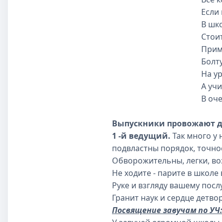
Если кто дерзн
В школьном ми
Стоит Вам лишь
Примерятся те, 
Болтунам ус
На уроках Вы
А учителям - 
В очень сложно
Выпускники провожают ди
1 -й ведущий.
Так много у 
подвластны порядок, точнос
Обворожительны, легки, в
Не ходите - парите в школе 
Руке и взгляду вашему пос
Гранит наук и сердце детво
Посвящение завучам по УЧ