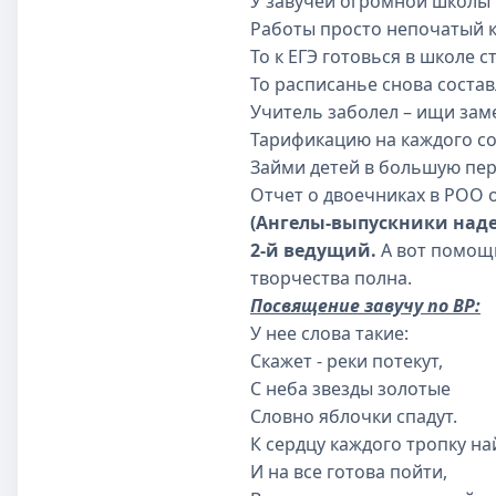
У завучей огромной школы
Работы просто непочатый к
То к ЕГЭ готовься в школе с
То расписанье снова состав
Учитель заболел – ищи зам
Тарификацию на каждого со
Займи детей в большую пер
Отчет о двоечниках в РОО 
(Ангелы-выпускники наде
2-й ведущий.
А вот помощн
творчества полна.
Посвящение завучу по ВР:
У нее слова такие:
Скажет - реки потекут,
С неба звезды золотые
Словно яблочки спадут.
К сердцу каждого тропку на
И на все готова пойти,