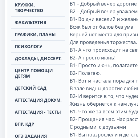
В1 – Добрый вечер дорогие 
КРУЖКИ,
ТВОРЧЕСТВО
В2 – Добрый вечер уважаем
В1- Во дни веселий и желан
ФАКУЛЬТАТИВ
Всяк был от балов без ума,
Верней нет места для приз
ГРАФИКИ, ПЛАНЫ
Для проведенья торжества
ПСИХОЛОГУ
В1- А что происходит на све
В2- А просто июнь!
ДОКЛАДЫ, ДИССЕРТ.
В1- Просто июнь, полагаете
ЦЕНТР ПОМОЩИ
В2- Полагаю.
ДЕТЯМ
В1- Вот и настала пора для
ДЕТСКИЙ САД
В зале видны дорогие люби
В2- И верится в то, что чуд
АТТЕСТАЦИЯ ДОКУМ.
Жизнь обернется к нам луч
В1- Что же за всем этим буд
АТТЕСТАЦИЯ - ТЕСТЫ
В2- Прощания час. Час расст
ВПР, КДР
С родными, с друзьями
В1- Вы повзрослели и детст
ОГЭ ЗАДАНИЯ