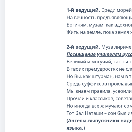
1-й ведущий.
Среди морей
На вечность предъявляющи
Богиням, музам, как вдохн
Жить на земле, пока земля 
2-й ведущий.
Муза лиричес
Посвящение учителям русс
Великий и могучий, как ты т
В твоих премудростях не сл
Но Вы, как штурман, нам в т
Средь суффиксов прокладыв
Мы знаем правила, усвоили
Прочли и классиков, совет
Но иногда все ж мучают со
Тот бал Наташи – сон был и
(Ангелы-выпускники наде
языка.)