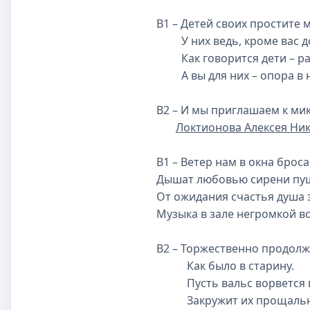
В1 – Детей своих простите 
У них ведь, кроме вас до
Как говорится дети – рад
А вы для них – опора в н
В2 – И мы приглашаем к ми
Локтионова Алексея Ни
В1 – Ветер нам в окна брос
Дышат любовью сирени пуш
От ожидания счастья душа 
Музыка в зале негромкой в
В2 – Торжественно пр
Как было в старину.
Пусть вальс ворвется в 
Закружит их прощальну