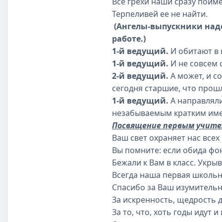
Все грехи наши сразу пойме
Терпеливей ее не найти.
(Ангелы-выпускники наде
работе.)
1-й ведущий.
И обитают в 
1-й ведущий.
И не совсем с
2-й ведущий.
А может, и с
сегодня старшие, что прошл
1-й ведущий.
А направляли
незабываемым кратким име
Посвящение первым учите
Ваш свет охраняет нас всех 
Вы помните: если обида фо
Бежали к Вам в класс. Укрыв
Всегда наша первая школьн
Спасибо за Ваш изумительн
За искренность, щедрость д
За то, что, хоть годы идут и 