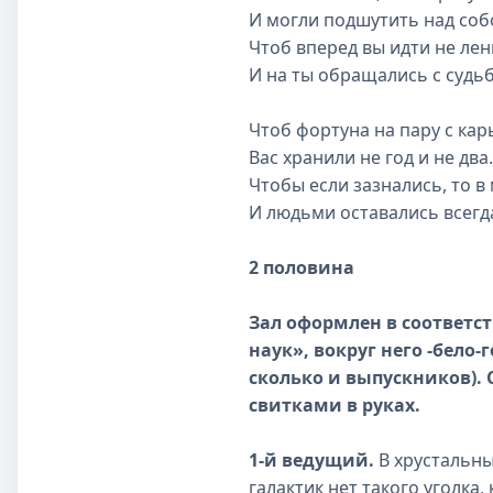
И могли подшутить над соб
Чтоб вперед вы идти не ле
И на ты обращались с судь
Чтоб фортуна на пару с ка
Вас хранили не год и не два.
Чтобы если зазнались, то в 
И людьми оставались всегд
2 половина
Зал оформлен в соответс
наук», вокруг него -бело
сколько и выпускников). 
свит­ками в руках.
1-й ведущий.
В хрустальны
галактик нет такого уголка