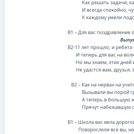
Как решать задачи, как 
И всегда спокойно, чут
К каждому умели подо
В1 – Для вас поздравлени
Выпу
В2-11 лет прошло, и ребята
И теперь для вас на волю
Но мы знаем, этих дней 
Не удастся вам, друзья, 
В2 – Как на нервах на учит
Вызывали вы порой гр
А теперь в большую жиз
Прячут набежавшую сл
В1 – Школа вас вела дорого
Повзрослели все вы, но н