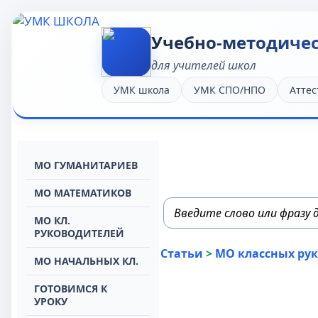
Учебно-методиче
для учителей школ
УМК школа
УМК СПО/НПО
Аттес
МО ГУМАНИТАРИЕВ
МО МАТЕМАТИКОВ
МО КЛ.
РУКОВОДИТЕЛЕЙ
Статьи
>
МО классных ру
МО НАЧАЛЬНЫХ КЛ.
ГОТОВИМСЯ К
УРОКУ