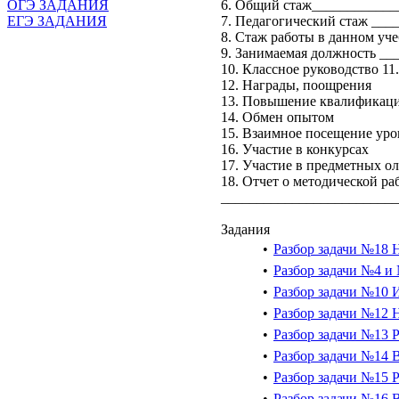
ОГЭ ЗАДАНИЯ
6. Общий стаж____________
ЕГЭ ЗАДАНИЯ
7. Педагогический стаж __
8. Стаж работы в данном уч
9. Занимаемая должность _
10. Классное руководство 11
12. Награды, поощрения
13. Повышение квалификац
14. Обмен опытом
15. Взаимное посещение уро
16. Участие в конкурсах
17. Участие в предметных о
18. Отчет о методической ра
_________________________
Задания
•
Разбор задачи №18 Н
•
Разбор задачи №4 и 
•
Разбор задачи №10 И
•
Разбор задачи №12 
•
Разбор задачи №13 Ре
•
Разбор задачи №14 
•
Разбор задачи №15 Р
•
Разбор задачи №16 В