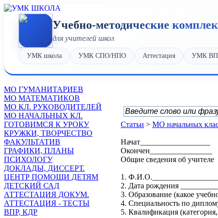
Учебно-методические компле
для учителей школ
УМК школа
УМК СПО/НПО
Аттестация
УМК В
МО ГУМАНИТАРИЕВ
МО МАТЕМАТИКОВ
МО КЛ. РУКОВОДИТЕЛЕЙ
МО НАЧАЛЬНЫХ КЛ.
ГОТОВИМСЯ К УРОКУ
Статьи
>
МО начальных кла
КРУЖКИ, ТВОРЧЕСТВО
ФАКУЛЬТАТИВ
Начат__________________
ГРАФИКИ, ПЛАНЫ
Окончен________________
ПСИХОЛОГУ
Общие сведения об учителе
ДОКЛАДЫ, ДИССЕРТ.
ЦЕНТР ПОМОЩИ ДЕТЯМ
1. Ф.И.О.________________
ДЕТСКИЙ САД
2. Дата рождения ________
АТТЕСТАЦИЯ ДОКУМ.
3. Образование (какое учеб
АТТЕСТАЦИЯ - ТЕСТЫ
4. Специальность по дипло
ВПР, КДР
5. Квалификация (категория