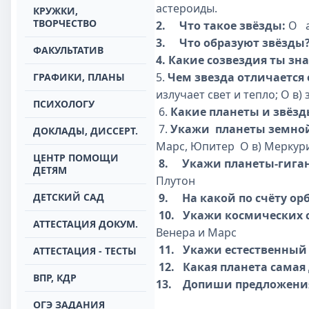
астероиды.
КРУЖКИ,
ТВОРЧЕСТВО
2.
Что такое звёзды:
О
а
3.
Что образуют звёзды? _
ФАКУЛЬТАТИВ
4. Какие созвездия ты з
5.
Чем звезда отличается 
ГРАФИКИ, ПЛАНЫ
излучает свет и тепло;
О в) 
ПСИХОЛОГУ
6.
Какие планеты и звёзд
7.
Укажи планеты земно
ДОКЛАДЫ, ДИССЕРТ.
Марс, Юпитер
О в) Меркури
ЦЕНТР ПОМОЩИ
8.
Укажи планеты-гига
ДЕТЯМ
Плутон
ДЕТСКИЙ САД
9.
На какой по счёту ор
10.
Укажи космических 
АТТЕСТАЦИЯ ДОКУМ.
Венера и Марс
11.
Укажи естественный 
АТТЕСТАЦИЯ - ТЕСТЫ
12.
Какая планета самая 
ВПР, КДР
13.
Допиши предложени
ОГЭ ЗАДАНИЯ