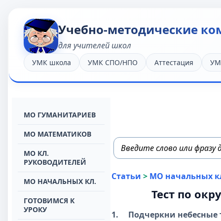
Учебно-методические ко
для учителей школ
УМК школа
УМК СПО/НПО
Аттестация
УМ
МО ГУМАНИТАРИЕВ
МО МАТЕМАТИКОВ
МО КЛ.
РУКОВОДИТЕЛЕЙ
Статьи
>
МО начальных к
МО НАЧАЛЬНЫХ КЛ.
Тест по окр
ГОТОВИМСЯ К
УРОКУ
1.
Подчеркни небесные 