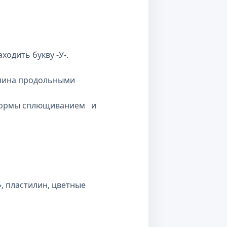
ходить букву -У-.
илина продольными
 формы сплющиванием
и
, пластилин, цветные