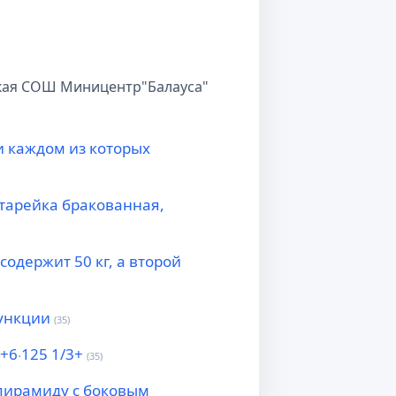
ская СОШ Миницентр"Балауса"
и каждом из которых
атарейка бракованная,
одержит 50 кг, а второй
ункции
(35)
 +6⋅125 1/3+
(35)
пирамиду с боковым