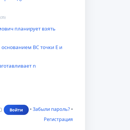
(35)
мович планирует взять
 основанием BC точки E и
зготавливает n
•
Забыли пароль?
•
Регистрация