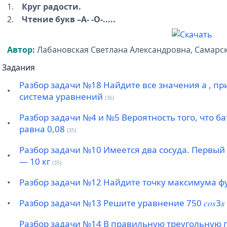
1.
Круг радости.
2.
Чтение букв –А- -О-.....
Автор:
Лабановская Светлана Александровна, Самар
Задания
Разбор задачи №18 Найдите все значения a , пр
•
система уравнений
(36)
Разбор задачи №4 и №5 Вероятность того, что б
•
равна 0,08
(35)
Разбор задачи №10 Имеется два сосуда. Первый с
•
— 10 кг
(35)
•
Разбор задачи №12 Найдите точку максимума ф
•
Разбор задачи №13 Решите уравнение 750 𝑐𝑜𝑠3𝑥
Разбор задачи №14 В правильную треугольную 