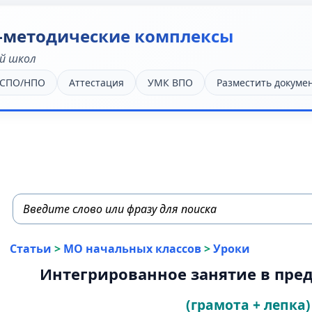
-методические комплексы
й школ
 СПО/НПО
Аттестация
УМК ВПО
Разместить докуме
Статьи
>
МО начальных классов
>
Уроки
Интегрированное занятие в пре
(грамота + лепка)