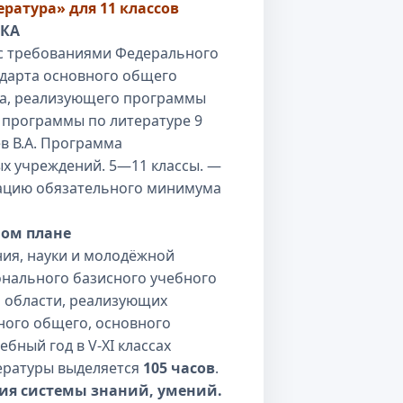
ратура» для 11 классов
СКА
 с требованиями Федерального
ндарта основного общего
на, реализующего программы
о
программы по литературе 9
аев В.А. Программа
х учреждений. 5—11 классы. —
изацию обязательного минимума
ном плане
ия, науки и молодёжной
онального базисного учебного
 области, реализующих
ного общего, основного
бный год в V-XI классах
итературы выделяется
105 часов
.
ия системы знаний, умений.