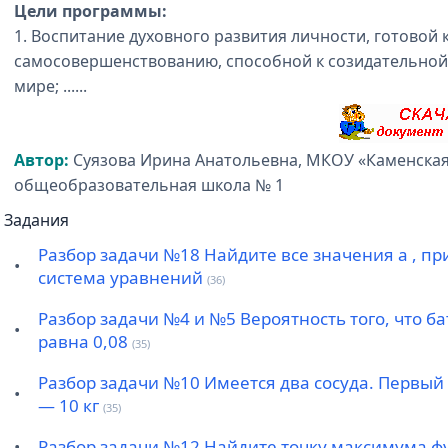
Цели программы:
1. Воспитание духовного развития личности, готовой
самосовершенствованию, способной к созидательной
мире; ......
Автор:
Суязова Ирина Анатольевна, МКОУ «Каменская
общеобразовательная школа № 1
Задания
Разбор задачи №18 Найдите все значения a , пр
•
система уравнений
(36)
Разбор задачи №4 и №5 Вероятность того, что б
•
равна 0,08
(35)
Разбор задачи №10 Имеется два сосуда. Первый с
•
— 10 кг
(35)
•
Разбор задачи №12 Найдите точку максимума ф