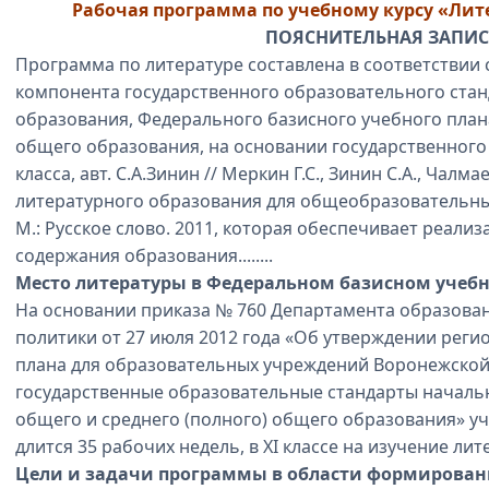
Рабочая программа по учебному курсу «Лите
ПОЯСНИТЕЛЬНАЯ ЗАПИ
Программа по литературе составлена в соответствии
компонента государственного образовательного ста
образования, Федерального базисного учебного пла
общего образования, на основании государственног
класса, авт. С.А.Зинин // Меркин Г.С., Зинин С.А., Чалм
литературного образования для общеобразовательны
М.: Русское слово. 2011, которая обеспечивает реал
содержания образования........
Место литературы в Федеральном базисном учеб
На основании приказа № 760 Департамента образован
политики от 27 июля 2012 года «Об утверждении реги
плана для образовательных учреждений Воронежской
государственные образовательные стандарты началь
общего и среднего (полного) общего образования» уче
длится 35 рабочих недель, в XI классе на изучение л
Цели и задачи программы в области формирован