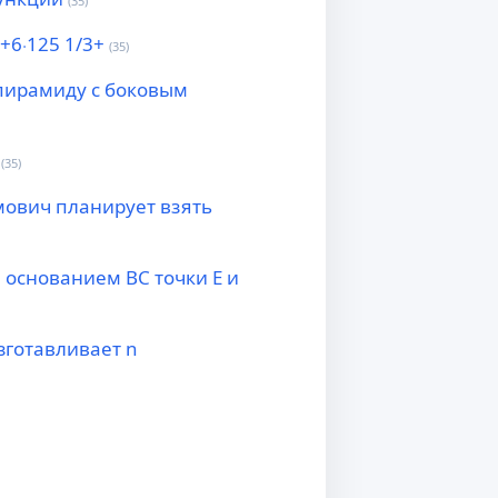
(35)
 +6⋅125 1/3+
(35)
пирамиду с боковым
(35)
мович планирует взять
 основанием BC точки E и
зготавливает n