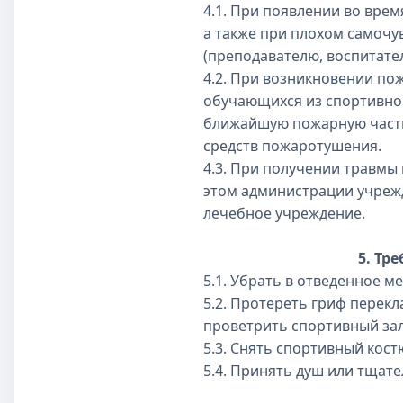
4.1. При появлении во врем
а также при плохом самочув
(преподавателю, воспитате
4.2. При возникновении по
обучающихся из спортивног
ближайшую пожарную часть
средств пожаротушения.
4.3. При получении травм
этом администрации учреж
лечебное учреждение.
5. Тр
5.1. Убрать в отведенное м
5.2. Протереть гриф перек
проветрить спортивный зал
5.3. Снять спортивный кос
5.4. Принять душ или тщат