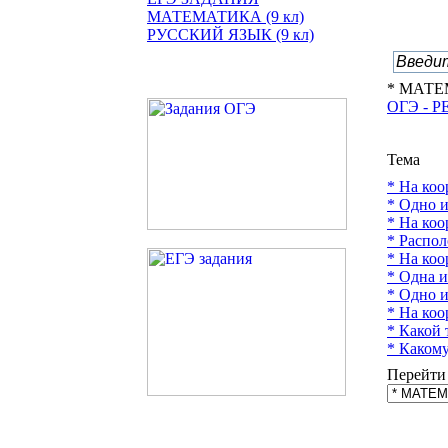
МАТЕМАТИКА (9 кл)
РУССКИЙ ЯЗЫК (9 кл)
* МАТЕМ
ОГЭ - 
Тема
* На коо
* Одно и
* На коо
* Распол
* На коо
* Одна и
* Одно и
* На коо
* Какой 
* Какому
Перейти 