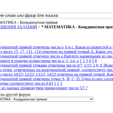
АТИКА - Координатная прямая
РЕШЕНИЯ ЗАДАНИЙ
>
* МАТЕМАТИКА - Координатная пря
рдинатной прямой отмечены числа a, b и c. Какая из разностей a−
з чисел √5, √7, √11, √14 отмечено на прямой точкой A. Какое это
рдинатной прямой отмечено число a Найдите наименьшее из чисел
ожите в порядке возрастания числа a−1, 1/a, a
1
2
3
4
5
6
рдинатной прямой точками отмечены числа 4/7; 1/15; 2,6; 0,3Как
з точек, отмеченных на координатной прямой, соответствует числ
з чисел 10/23; 12/23; 13/23; 14/23 отмечено на прямой точкой. Ка
рдинатной прямой отмечены точки A, B, C, D. Одна из них соотв
точке соответствует число 0,03
1
2
3
 из данных промежутков принадлежит число 5/7 ?
на другой форум: