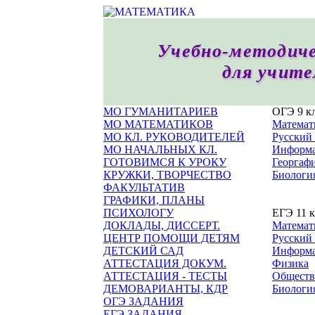
Учебно-методиче
для учите
МО ГУМАНИТАРИЕВ
ОГЭ 9 к
МО МАТЕМАТИКОВ
Математ
МО КЛ. РУКОВОДИТЕЛЕЙ
Русский
МО НАЧАЛЬНЫХ КЛ.
Информа
ГОТОВИМСЯ К УРОКУ
Георгаф
КРУЖКИ, ТВОРЧЕСТВО
Биологи
ФАКУЛЬТАТИВ
ГРАФИКИ, ПЛАНЫ
ПСИХОЛОГУ
ЕГЭ 11 к
ДОКЛАДЫ, ДИССЕРТ.
Математ
ЦЕНТР ПОМОЩИ ДЕТЯМ
Русский
ДЕТСКИЙ САД
Информа
АТТЕСТАЦИЯ ДОКУМ.
Физика
АТТЕСТАЦИЯ - ТЕСТЫ
Обществ
ДЕМОВАРИАНТЫ, КДР
Биологи
ОГЭ ЗАДАНИЯ
ЕГЭ ЗАДАНИЯ