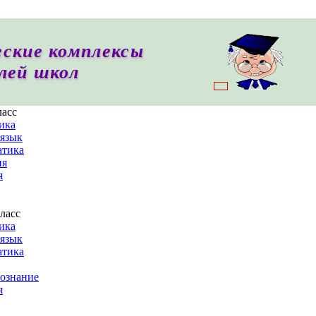
ские комплексы
лей школ
ласс
ика
 язык
тика
ия
я
ласс
ика
 язык
тика
ознание
я