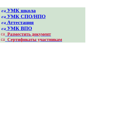
УМК школа
УМК CПО/НПО
Аттестация
УМК ВПО
Разместить документ
Сертификаты участникам