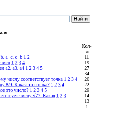
мая
Кол-
во
b, a−c, c−b
1
2
11
 числ
1
2
3
4
19
 a2, a3, a4
1
2
3
4
5
27
34
ому числу соответствует точка
1
2
3
4
20
у 8/9. Какая это точка?
1
2
3
4
22
кое это число?
1
2
3
4
5
29
етствует числу √77. Какая
1
2
3
14
13
1