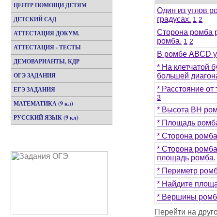
ЦЕНТР ПОМОЩИ ДЕТЯМ
Один из углов р
ДЕТСКИЙ САД
градусах.
1
2
Сторона ромба р
АТТЕСТАЦИЯ ДОКУМ.
ромба.
1
2
АТТЕСТАЦИЯ - ТЕСТЫ
В ромбе ABCD у
ДЕМОВАРИАНТЫ, КДР
* На клетчатой 
ОГЭ ЗАДАНИЯ
большей диагон
* Расстояние от
ЕГЭ ЗАДАНИЯ
3
МАТЕМАТИКА (9 кл)
* Высота BH ром
РУССКИЙ ЯЗЫК (9 кл)
* Площадь ромба
* Сторона ромба
* Сторона ромба
площадь ромба.
* Периметр ромб
* Найдите площа
* Вершины ромб
Перейти на друг