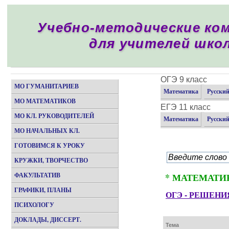
Учебно-методические ко
для учителей шко
ОГЭ 9 класс
МО ГУМАНИТАРИЕВ
Математика
Русски
МО МАТЕМАТИКОВ
ЕГЭ 11 класс
МО КЛ. РУКОВОДИТЕЛЕЙ
Математика
Русски
МО НАЧАЛЬНЫХ КЛ.
ГОТОВИМСЯ К УРОКУ
КРУЖКИ, ТВОРЧЕСТВО
ФАКУЛЬТАТИВ
* МАТЕМАТИК
ГРАФИКИ, ПЛАНЫ
ОГЭ - РЕШЕНИ
ПСИХОЛОГУ
ДОКЛАДЫ, ДИССЕРТ.
Тема