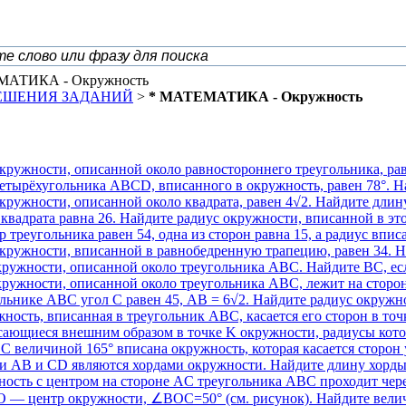
МАТИКА - Окружность
РЕШЕНИЯ ЗАДАНИЙ
>
* МАТЕМАТИКА - Окружность
кружности, описанной около равностороннего треугольника, рав
етырёхугольника ABCD, вписанного в окружность, равен 78°. Н
кружности, описанной около квадрата, равен 4√2. Найдите длину
квадрата равна 26. Найдите радиус окружности, вписанной в это
 треугольника равен 54, одна из сторон равна 15, а радиус впи
кружности, вписанной в равнобедренную трапецию, равен 34. Н
кружности, описанной около треугольника ABC. Найдите BC, е
кружности, описанной около треугольника ABC, лежит на сторо
льнике АВС угол С равен 45, АВ = 6√2. Найдите радиус окружн
ность, вписанная в треугольник ABC, касается его сторон в точк
асающиеся внешним образом в точке K окружности, радиусы кот
 C величиной 165° вписана окружность, которая касается сторон 
ки AB и CD являются хордами окружности. Найдите длину хорд
ность с центром на стороне AC треугольника ABC проходит чер
О — центр окружности, ∠BOC=50° (см. рисунок). Найдите велич