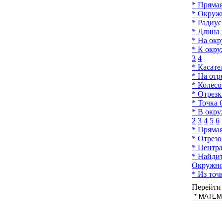
* Прямая
* Окружн
* Радиус
* Длина 
* На окр
* К окру
3
4
* Касате
* На отр
* Колесо
* Отрез
* Точка 
* В окр
2
3
4
5
6
* Прямая
* Отрезо
* Центра
* Найдит
Окружнос
* Из точ
Перейти 