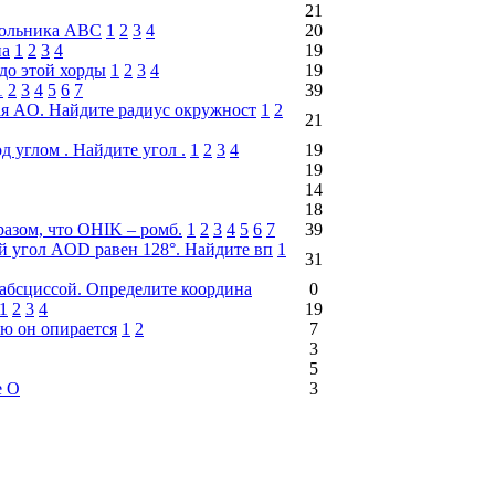
21
угольника ABC
1
2
3
4
20
на
1
2
3
4
19
 до этой хорды
1
2
3
4
19
1
2
3
4
5
6
7
39
ая AO. Найдите радиус окружност
1
2
21
д углом . Найдите угол .
1
2
3
4
19
19
14
18
разом, что OHIK – ромб.
1
2
3
4
5
6
7
39
й угол AOD равен 128°. Найдите вп
1
31
 абсциссой. Определите координа
0
1
2
3
4
19
ю он опирается
1
2
7
3
5
е О
3