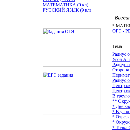
МАТЕМАТИКА (9 кл)
РУССКИЙ ЯЗЫК (9 кл)
* МАТЕ
ОГЭ - 
Тема
Радиус о
Угол A ч
Радиус о
Сторона 
Периметр
Радиус о
Центр о
Центр о
В треуго
** Окруж
* Две к
* В угол
* Отрез
* Окруж
* Точка 