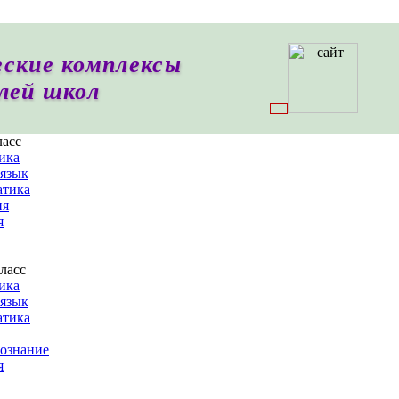
ские комплексы
лей школ
ласс
ика
 язык
тика
ия
я
ласс
ика
 язык
тика
ознание
я