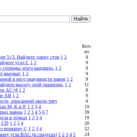
Кол-
во
ен 5√3. Найдите длину стор
1
2
8
айдите угол C
1
2
9
 стороны этого квадрата.
1
2
9
т квадрат.
1
2
9
санной в него окружности равен
1
2
9
айдите высоту этой трапеции.
1
2
11
сли AC=8
1
2
8
не AB
1
2
9
ости, описанной около треу
0
ах M, K и P.
1
2
3
4
19
орых равны
1
2
3
4
5
6
7
39
угла в точках
1
2
3
4
19
ы CD
1
2
3
4
20
ез вершину C
1
2
3
4
22
24
ину угла BAC (в градусах)
1
2
3
4
5