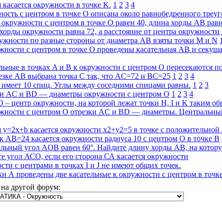
 касается окружности в точке K.
1
2
3
4
ость с центром в точке O описана около равнобедренного тре
 окружности с центром в точке O равен 40, длина хорды AB рав
хорды окружности равна 72, а расстояние от центра окружности
ужности по разные стороны от диаметра AB взяты точки M и N
жности с центром в точке O проведены касательная AB и секущ
льные в точках A и B к окружности с центром O пересекаются по
езке AB выбрана точка C так, что AC=72 и BC=25
1
2
3
4
 имеет 10 спиц. Углы между соседними спицами равны.
1
2
3
ки AC и BD — диаметры окружности с центром O
1
2
3
4
O – центр окружности, на которой лежат точки H, I и K таким об
ужности с центром O отрезки AC и BD — диаметры. Центральны
 y=2x+b касается окружности x2+y2=5 в точке с положительной
к AB=24 касается окружности радиуса 10 с центром O в точке B
льный угол AOB равен 60°. Найдите длину хорды AB, на котору
е угол АСО, если его сторона СА касается окружности
ти с центрами в точках I и J не имеют общих точек.
ки А проведены две касательные к окружности с центром в точк
на другой форум: