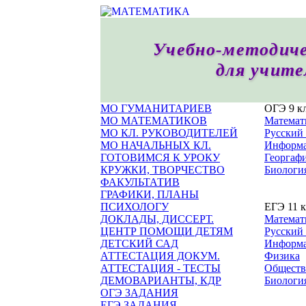
Учебно-методиче
для учите
МО ГУМАНИТАРИЕВ
ОГЭ 9 к
МО МАТЕМАТИКОВ
Математ
МО КЛ. РУКОВОДИТЕЛЕЙ
Русский
МО НАЧАЛЬНЫХ КЛ.
Информа
ГОТОВИМСЯ К УРОКУ
Георгаф
КРУЖКИ, ТВОРЧЕСТВО
Биологи
ФАКУЛЬТАТИВ
ГРАФИКИ, ПЛАНЫ
ПСИХОЛОГУ
ЕГЭ 11 к
ДОКЛАДЫ, ДИССЕРТ.
Математ
ЦЕНТР ПОМОЩИ ДЕТЯМ
Русский
ДЕТСКИЙ САД
Информа
АТТЕСТАЦИЯ ДОКУМ.
Физика
АТТЕСТАЦИЯ - ТЕСТЫ
Обществ
ДЕМОВАРИАНТЫ, КДР
Биологи
ОГЭ ЗАДАНИЯ
ЕГЭ ЗАДАНИЯ