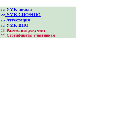
УМК школа
УМК CПО/НПО
Аттестация
УМК ВПО
Разместить документ
Сертификаты участникам