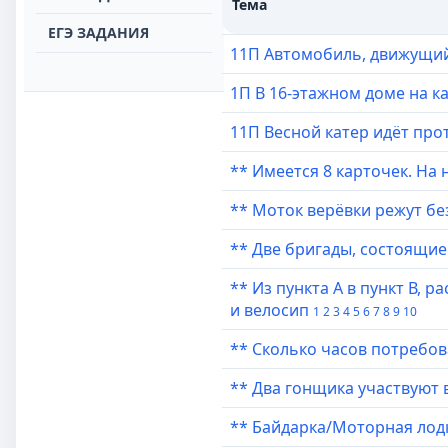
Тема
ЕГЭ ЗАДАНИЯ
11П Автомобиль, движущий
1П В 16-этажном доме на 
11П Весной катер идёт про
** Имеется 8 карточек. На
** Моток верёвки режут бе
** Две бригады, состоящи
** Из пункта А в пункт В, 
и велосип
1
2
3
4
5
6
7
8
9
10
** Сколько часов потребов
** Два гонщика участвуют 
** Байдарка/Моторная лодка