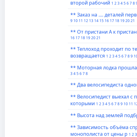
второй рабочий
1
2
3
4
5
6
7
8
** Заказ на .... деталей пе
9
10
11
12
13
14
15
16
17
18
19
20
21
** От пристани А к приста
16
17
18
19
20
21
** Теплоход проходит по те
возвращается
1
2
3
4
5
6
7
8
9
1
** Моторная лодка прошла п
3
4
5
6
7
8
** Два велосипедиста одн
** Велосипедист выехал с 
которыми
1
2
3
4
5
6
7
8
9
10
11
1
** Высота над землeй подб
** Зависимость объёма спр
монополиста от цены p
1
2
3