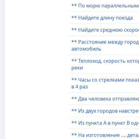
** По морю параллельным
** Найдите длину поезда
** Найдите среднюю скоро
** Расстояние между города
автомобиль
** Теплоход, скорость кот
реки
** Часы со стрелками пока
в 4 раз
** Два человека отправляют
** Из двух городов навстр
** Из пункта A в пункт B 
** На изготовление .... де