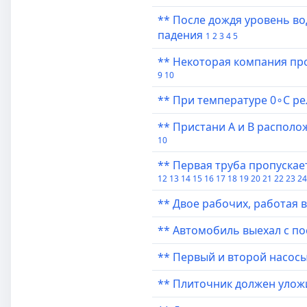
** После дождя уровень во
падения
1
2
3
4
5
** Некоторая компания про
9
10
** При температуре 0∘C ре
** Пристани A и B располож
10
** Первая труба пропускает
12
13
14
15
16
17
18
19
20
21
22
23
24
** Двое рабочих, работая в
** Автомобиль выехал с пос
** Первый и второй насосы 
** Плиточник должен уложит